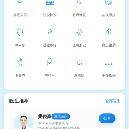
痤疮痘痘
脱发掉发
疤痕修复
皮炎湿疹
荨麻疹
过敏瘙痒
色斑胎记
白斑银屑
毛囊炎
灰指甲
皮肤疣
更多疾病
医生推荐
全部医生
樊俊豪
主治医师
挂号
中华医学会专科会员
20余年皮肤科临床诊疗经验