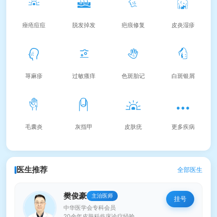
痤疮痘痘
脱发掉发
疤痕修复
皮炎湿疹
荨麻疹
过敏瘙痒
色斑胎记
白斑银屑
毛囊炎
灰指甲
皮肤疣
更多疾病
医生推荐
全部医生
樊俊豪
主治医师
挂号
中华医学会专科会员
20余年皮肤科临床诊疗经验