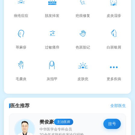
痤疮痘痘
脱发掉发
疤痕修复
皮炎湿疹
荨麻疹
过敏瘙痒
色斑胎记
白斑银屑
毛囊炎
灰指甲
皮肤疣
更多疾病
医生推荐
全部医生
樊俊豪
主治医师
挂号
中华医学会专科会员
20余年皮肤科临床诊疗经验