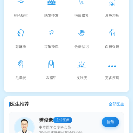
痤疮痘痘
脱发掉发
疤痕修复
皮炎湿疹
荨麻疹
过敏瘙痒
色斑胎记
白斑银屑
毛囊炎
灰指甲
皮肤疣
更多疾病
医生推荐
全部医生
樊俊豪
主治医师
挂号
中华医学会专科会员
20余年皮肤科临床诊疗经验