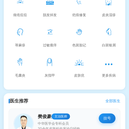
痤疮痘痘
脱发掉发
疤痕修复
皮炎湿疹
荨麻疹
过敏瘙痒
色斑胎记
白斑银屑
毛囊炎
灰指甲
皮肤疣
更多疾病
医生推荐
全部医生
樊俊豪
主治医师
挂号
中华医学会专科会员
20余年皮肤科临床诊疗经验