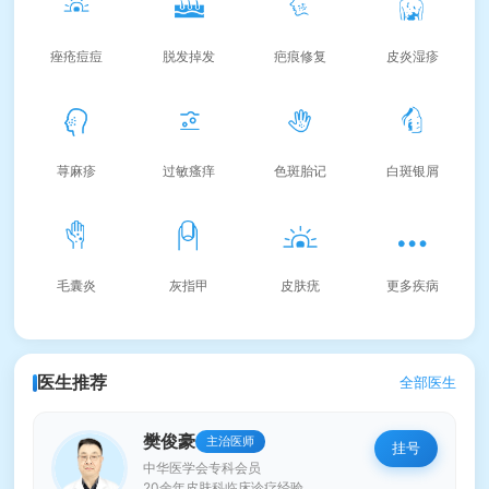
痤疮痘痘
脱发掉发
疤痕修复
皮炎湿疹
荨麻疹
过敏瘙痒
色斑胎记
白斑银屑
毛囊炎
灰指甲
皮肤疣
更多疾病
医生推荐
全部医生
樊俊豪
主治医师
挂号
中华医学会专科会员
20余年皮肤科临床诊疗经验