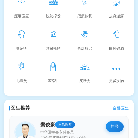
痤疮痘痘
脱发掉发
疤痕修复
皮炎湿疹
荨麻疹
过敏瘙痒
色斑胎记
白斑银屑
毛囊炎
灰指甲
皮肤疣
更多疾病
医生推荐
全部医生
樊俊豪
主治医师
挂号
中华医学会专科会员
20余年皮肤科临床诊疗经验