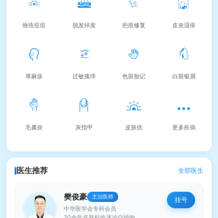
痤疮痘痘
脱发掉发
疤痕修复
皮炎湿疹
荨麻疹
过敏瘙痒
色斑胎记
白斑银屑
毛囊炎
灰指甲
皮肤疣
更多疾病
医生推荐
全部医生
樊俊豪
主治医师
挂号
中华医学会专科会员
20余年皮肤科临床诊疗经验