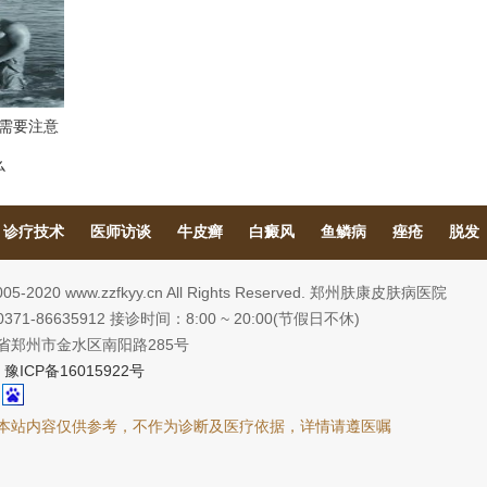
需要注意
么
诊疗技术
医师访谈
牛皮癣
白癜风
鱼鳞病
痤疮
脱发
2005-2020 www.zzfkyy.cn All Rights Reserved. 郑州肤康皮肤病医院
71-86635912 接诊时间：8:00 ~ 20:00(节假日不休)
省郑州市金水区南阳路285号
:
豫ICP备16015922号
本站内容仅供参考，不作为诊断及医疗依据，详情请遵医嘱