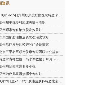
期资讯
10月14-15日郑州肤康皮肤病医院特邀宋英教授莅临肤康进行联合会
郑州扁平疣专科应该去哪里看呢
郑州哪家专科治疗脱发效果好
郑州面部脂溢性皮炎怎么治比较好
郑州治疗皮炎比较好的门诊是哪家
北京三甲名医领衔肤康专家团联合公益会诊，诊号有限，患者朋友务
特邀常贵祥教授、高永军教授于10月3-5日莅临郑州肤康会诊。
郑州消除痘坑需要多少钱
郑州治疗儿童湿疹哪个专科好
9月23日至24日郑州肤康皮肤科特邀北京乌日勒教授坐诊