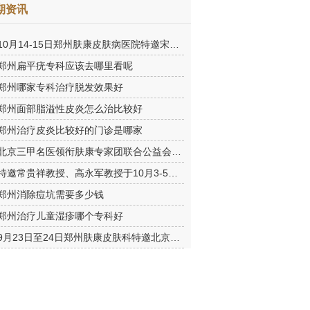
期资讯
10月14-15日郑州肤康皮肤病医院特邀宋英教授莅临肤康进行联合会
郑州扁平疣专科应该去哪里看呢
郑州哪家专科治疗脱发效果好
郑州面部脂溢性皮炎怎么治比较好
郑州治疗皮炎比较好的门诊是哪家
北京三甲名医领衔肤康专家团联合公益会诊，诊号有限，患者朋友务
特邀常贵祥教授、高永军教授于10月3-5日莅临郑州肤康会诊。
郑州消除痘坑需要多少钱
郑州治疗儿童湿疹哪个专科好
9月23日至24日郑州肤康皮肤科特邀北京乌日勒教授坐诊