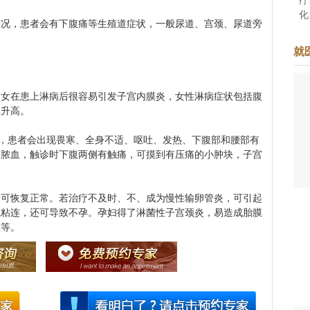
化
，患者会有下腹痛等生殖道症状，一般尿道、宫颈、尿道旁
准
。
于
就
着
妇女在患上淋病后很容易引发子宫内膜炎，女性淋病症状包括腹
温升高。
病，患者会出现畏寒、全身不适、呕吐、发热、下腹部和腰部有
带脓血，触诊时下腹两侧有触痛，可摸到有压痛的小肿块，子宫
恢复正常。若治疗不及时、不、成为慢性输卵管炎，可引起
或粘连，还可导致不孕。孕妇得了淋菌性子宫颈炎，易造成胎膜
症等。