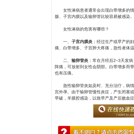
女性淋病患者通常会出现白带增多的情况
腺、子宫内膜以及输卵管比较容易被感染
女性淋病的危害有哪些？
一、
子宫内膜炎
：经过生产或早产的
痛、白带增多、子宫肿大疼痛，急性者体
二、
输卵管炎
：常在月经后2~3天发
阵痛，可放射到女性会阴部。白带增多而
也有压痛。
急性输卵管炎如及时、充分治疗，病情可
宫外孕。由于输卵管慢性炎症，产生闭塞
早破，羊膜腔感染，以致早产及产后败血