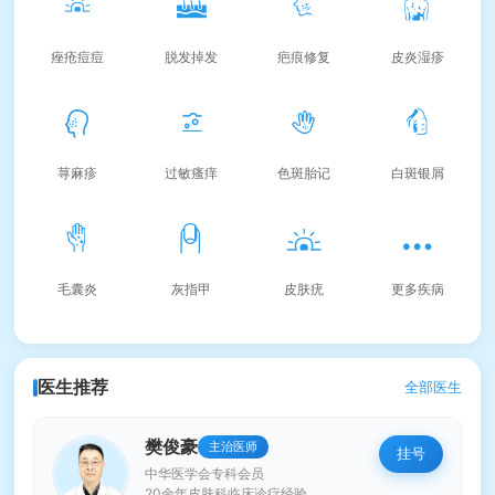
痤疮痘痘
脱发掉发
疤痕修复
皮炎湿疹
荨麻疹
过敏瘙痒
色斑胎记
白斑银屑
毛囊炎
灰指甲
皮肤疣
更多疾病
医生推荐
全部医生
樊俊豪
主治医师
挂号
中华医学会专科会员
20余年皮肤科临床诊疗经验