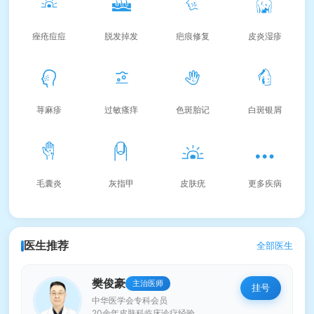
痤疮痘痘
脱发掉发
疤痕修复
皮炎湿疹
荨麻疹
过敏瘙痒
色斑胎记
白斑银屑
毛囊炎
灰指甲
皮肤疣
更多疾病
医生推荐
全部医生
樊俊豪
主治医师
挂号
中华医学会专科会员
20余年皮肤科临床诊疗经验