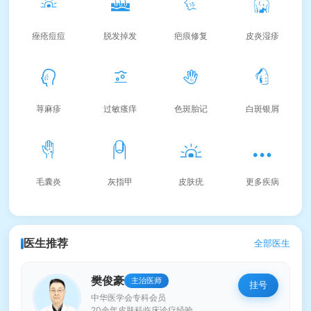
痤疮痘痘
脱发掉发
疤痕修复
皮炎湿疹
荨麻疹
过敏瘙痒
色斑胎记
白斑银屑
毛囊炎
灰指甲
皮肤疣
更多疾病
医生推荐
全部医生
樊俊豪
主治医师
挂号
中华医学会专科会员
20余年皮肤科临床诊疗经验