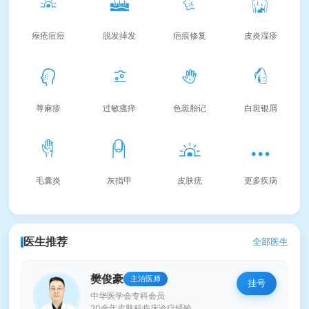
痤疮痘痘
脱发掉发
疤痕修复
皮炎湿疹
荨麻疹
过敏瘙痒
色斑胎记
白斑银屑
毛囊炎
灰指甲
皮肤疣
更多疾病
医生推荐
全部医生
樊俊豪
主治医师
挂号
中华医学会专科会员
20余年皮肤科临床诊疗经验