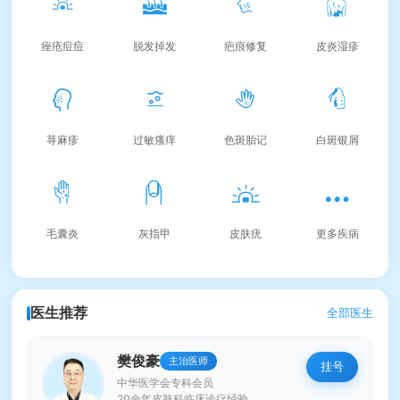
痤疮痘痘
脱发掉发
疤痕修复
皮炎湿疹
荨麻疹
过敏瘙痒
色斑胎记
白斑银屑
毛囊炎
灰指甲
皮肤疣
更多疾病
医生推荐
全部医生
樊俊豪
主治医师
挂号
中华医学会专科会员
20余年皮肤科临床诊疗经验