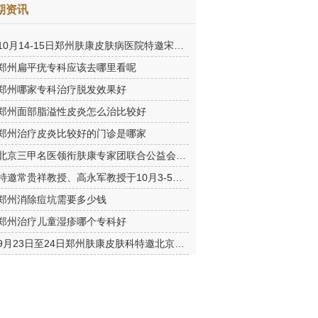
期资讯
10月14-15日郑州肤康皮肤病医院特邀宋英教授莅临肤康进行联合会
郑州扁平疣专科应该去哪里看呢
郑州哪家专科治疗脱发效果好
郑州面部脂溢性皮炎怎么治比较好
郑州治疗皮炎比较好的门诊是哪家
北京三甲名医领衔肤康专家团联合公益会诊，诊号有限，患者朋友务
特邀常贵祥教授、高永军教授于10月3-5日莅临郑州肤康会诊。
郑州消除痘坑需要多少钱
郑州治疗儿童湿疹哪个专科好
9月23日至24日郑州肤康皮肤科特邀北京乌日勒教授坐诊