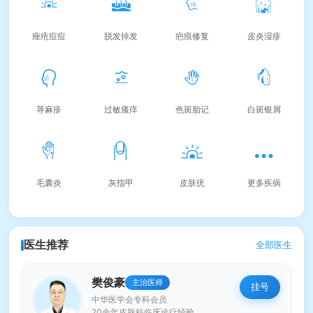
痤疮痘痘
脱发掉发
疤痕修复
皮炎湿疹
荨麻疹
过敏瘙痒
色斑胎记
白斑银屑
毛囊炎
灰指甲
皮肤疣
更多疾病
医生推荐
全部医生
樊俊豪
主治医师
挂号
中华医学会专科会员
20余年皮肤科临床诊疗经验