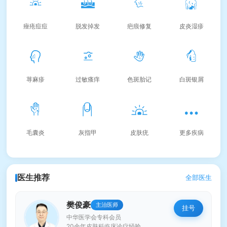
痤疮痘痘
脱发掉发
疤痕修复
皮炎湿疹
荨麻疹
过敏瘙痒
色斑胎记
白斑银屑
毛囊炎
灰指甲
皮肤疣
更多疾病
医生推荐
全部医生
樊俊豪
主治医师
挂号
中华医学会专科会员
20余年皮肤科临床诊疗经验