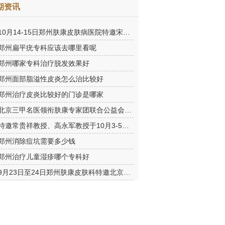
期资讯
10月14-15日郑州肤康皮肤病医院特邀宋英教授莅临肤康进行联合会
郑州扁平疣专科应该去哪里看呢
郑州哪家专科治疗脱发效果好
郑州面部脂溢性皮炎怎么治比较好
郑州治疗皮炎比较好的门诊是哪家
北京三甲名医领衔肤康专家团联合公益会诊，诊号有限，患者朋友务
特邀常贵祥教授、高永军教授于10月3-5日莅临郑州肤康会诊。
郑州消除痘坑需要多少钱
郑州治疗儿童湿疹哪个专科好
9月23日至24日郑州肤康皮肤科特邀北京乌日勒教授坐诊