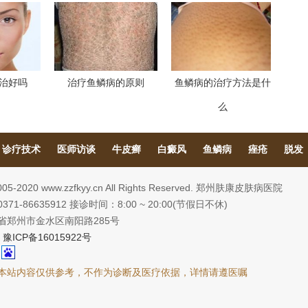
治好吗
治疗鱼鳞病的原则
鱼鳞病的治疗方法是什
么
诊疗技术
医师访谈
牛皮癣
白癜风
鱼鳞病
痤疮
脱发
2005-2020 www.zzfkyy.cn All Rights Reserved. 郑州肤康皮肤病医院
71-86635912 接诊时间：8:00 ~ 20:00(节假日不休)
省郑州市金水区南阳路285号
:
豫ICP备16015922号
本站内容仅供参考，不作为诊断及医疗依据，详情请遵医嘱