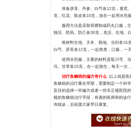
准备茯苓、丹参、白芍各12克，黄芪、党
克，红花、陈皮各10克，放在一起用水煎
服用方法是采取研磨制成药丸口服，主要
独活、防风、防己各30克，羌活、生地、白
将材料生地、天冬、熟地、当归各15克，
白芍、茯苓各12克，一起熬煮，口服，一
使用水煎服，主要的材料是取川芎、当归
乌、甘草各15克，在一起熬住，每天一次
治疗鱼鳞病的偏方有什么
以上就是医
鱼鳞病的治疗重在早期，需要制定一个科
盲目的选择一些偏方或者一些非正规医院
规的鱼鳞病治疗手段，有着的医师和的诊
询就诊，后祝愿大家早日康复。