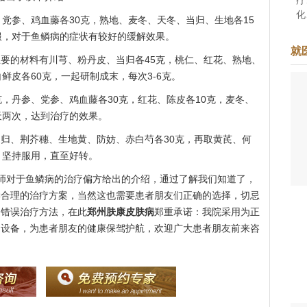
化
参、鸡血藤各30克，熟地、麦冬、天冬、当归、生地各15
准
服，对于鱼鳞病的症状有较好的缓解效果。
于
就
着
的材料有川芎、粉丹皮、当归各45克，桃仁、红花、熟地、
鲜皮各60克，一起研制成末，每次3-6克。
丹参、党参、鸡血藤各30克，红花、陈皮各10克，麦冬、
天两次，达到治疗的效果。
、荆芥穗、生地黄、防妨、赤白芍各30克，再取黄芪、何
，坚持服用，直至好转。
师对于鱼鳞病的治疗偏方给出的介绍，通过了解我们知道了，
学合理的治疗方案，当然这也需要患者朋友们正确的选择，切忌
的错误治疗方法，在此
郑州肤康皮肤病
郑重承诺：我院采用为正
疗设备，为患者朋友的健康保驾护航，欢迎广大患者朋友前来咨