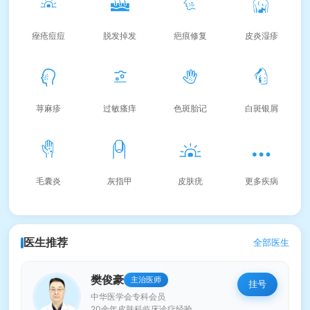
痤疮痘痘
脱发掉发
疤痕修复
皮炎湿疹
荨麻疹
过敏瘙痒
色斑胎记
白斑银屑
毛囊炎
灰指甲
皮肤疣
更多疾病
医生推荐
全部医生
樊俊豪
主治医师
挂号
中华医学会专科会员
20余年皮肤科临床诊疗经验