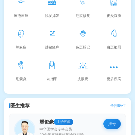
痤疮痘痘
脱发掉发
疤痕修复
皮炎湿疹
荨麻疹
过敏瘙痒
色斑胎记
白斑银屑
毛囊炎
灰指甲
皮肤疣
更多疾病
医生推荐
全部医生
樊俊豪
主治医师
挂号
中华医学会专科会员
20余年皮肤科临床诊疗经验