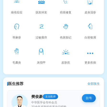
痤疮痘痘
脱发掉发
疤痕修复
皮炎湿疹
荨麻疹
过敏瘙痒
色斑胎记
白斑银屑
毛囊炎
灰指甲
皮肤疣
更多疾病
医生推荐
全部医生
樊俊豪
主治医师
挂号
中华医学会专科会员
20余年皮肤科临床诊疗经验