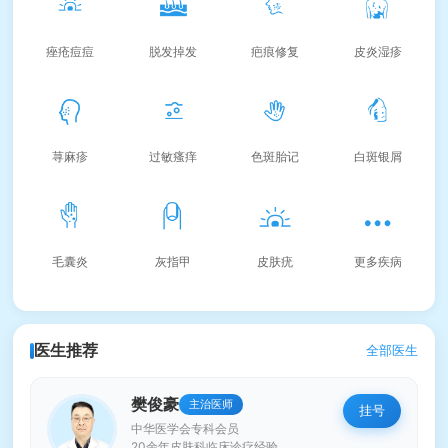
痤疮痘痘
脱发掉发
疤痕修复
皮炎湿疹
荨麻疹
过敏瘙痒
色斑胎记
白斑银屑
毛囊炎
灰指甲
皮肤疣
更多疾病
医生推荐
全部医生
樊俊豪
主治医师
挂号
中华医学会专科会员
20余年皮肤科临床诊疗经验