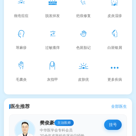
痤疮痘痘
脱发掉发
疤痕修复
皮炎湿疹
荨麻疹
过敏瘙痒
色斑胎记
白斑银屑
毛囊炎
灰指甲
皮肤疣
更多疾病
医生推荐
全部医生
樊俊豪
主治医师
挂号
中华医学会专科会员
20余年皮肤科临床诊疗经验