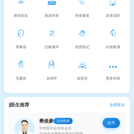
痤疮痘痘
脱发掉发
疤痕修复
皮炎湿疹
荨麻疹
过敏瘙痒
色斑胎记
白斑银屑
毛囊炎
灰指甲
皮肤疣
更多疾病
医生推荐
全部医生
樊俊豪
主治医师
挂号
中华医学会专科会员
20余年皮肤科临床诊疗经验