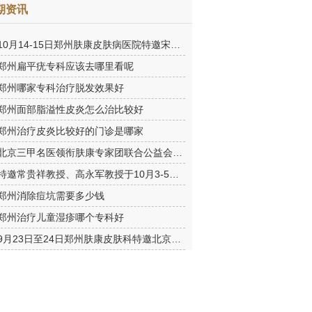
期资讯
10月14-15日郑州肤康皮肤病医院特邀宋英教授莅临肤康进行联合会
郑州扁平疣专科应该去哪里看呢
郑州哪家专科治疗脱发效果好
郑州面部脂溢性皮炎怎么治比较好
郑州治疗皮炎比较好的门诊是哪家
北京三甲名医领衔肤康专家团联合公益会诊，诊号有限，患者朋友务
特邀常贵祥教授、高永军教授于10月3-5日莅临郑州肤康会诊。
郑州消除痘坑需要多少钱
郑州治疗儿童湿疹哪个专科好
9月23日至24日郑州肤康皮肤科特邀北京乌日勒教授坐诊