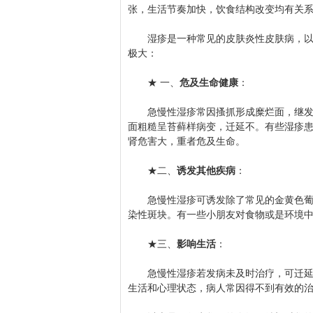
张，生活节奏加快，饮食结构改变均有关
湿疹是一种常见的皮肤炎性皮肤病，以皮
极大：
★ 一、
危及生命健康
：
急慢性湿疹常因搔抓形成糜烂面，继发感
面粗糙呈苔藓样病变，迁延不。有些湿疹
肾危害大，重者危及生命。
★二、
诱发其他疾病
：
急慢性湿疹可诱发除了常见的金黄色葡萄
染性斑块。有一些小朋友对食物或是环境
★三、
影响生活
：
急慢性湿疹若发病未及时治疗，可迁延长
生活和心理状态，病人常因得不到有效的