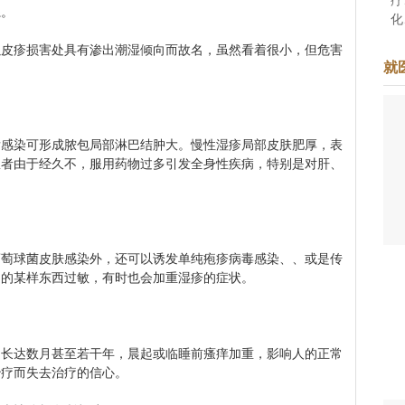
系。
化
准
疹损害处具有渗出潮湿倾向而故名，虽然看着很小，但危害
于
就
着
染可形成脓包局部淋巴结肿大。慢性湿疹局部皮肤肥厚，表
患者由于经久不，服用药物过多引发全身性疾病，特别是对肝、
球菌皮肤感染外，还可以诱发单纯疱疹病毒感染、、或是传
中的某样东西过敏，有时也会加重湿疹的症状。
达数月甚至若干年，晨起或临睡前瘙痒加重，影响人的正常
治疗而失去治疗的信心。