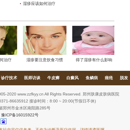
湿疹应该如何治疗
何治疗
湿疹要注意饮食习惯
得了湿疹有什么影响
诊疗技术
医师访谈
牛皮癣
白癜风
鱼鳞病
痤疮
脱发
2005-2020 www.zzfkyy.cn All Rights Reserved. 郑州肤康皮肤病医院
71-86635912 接诊时间：8:00 ~ 20:00(节假日不休)
省郑州市金水区南阳路285号
:
豫ICP备16015922号
本站内容仅供参考，不作为诊断及医疗依据，详情请遵医嘱