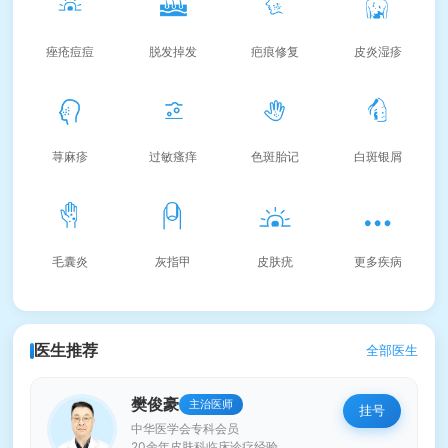
痤疮痘痘
脱发掉发
疤痕修复
皮炎湿疹
荨麻疹
过敏瘙痒
色斑胎记
白斑银屑
毛囊炎
灰指甲
皮肤疣
更多疾病
医生推荐
全部医生
樊俊豪
主治医师
挂号
中华医学会专科会员
20余年皮肤科临床诊疗经验