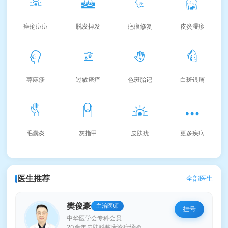
痤疮痘痘
脱发掉发
疤痕修复
皮炎湿疹
荨麻疹
过敏瘙痒
色斑胎记
白斑银屑
毛囊炎
灰指甲
皮肤疣
更多疾病
医生推荐
全部医生
樊俊豪
主治医师
挂号
中华医学会专科会员
20余年皮肤科临床诊疗经验