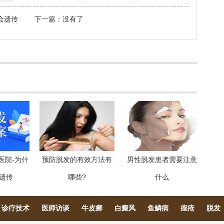
会遗传
下一篇：没有了
医院-为什
预防脱发的有效方法有
男性脱发患者需要注意
遗传
哪些?
什么
诊疗技术
医师访谈
牛皮癣
白癜风
鱼鳞病
痤疮
脱发