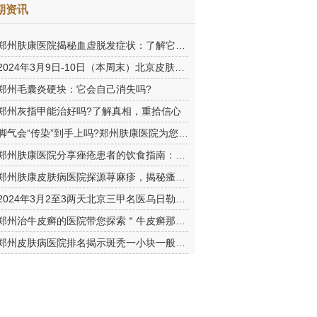
期资讯
郑州肤康医院揭秘血虚脱发症状：了解它，守护你的秀发之美
2024年3月9日-10日（本周末）北京皮肤科名医高英姝教授协同本院
郑州毛囊炎硬块：它会自己消失吗?
郑州灰指甲能治好吗?了解真相，重拾信心
脚气会“传染”到手上吗?郑州肤康医院为您揭秘这一常见疑虑
郑州肤康医院分享痤疮患者的饮食指南：吃什么，怎么吃?
郑州肤康皮肤病医院探源荨麻疹，揭秘瘙痒背后的真凶
2024年3月2至3两天北京三甲名医乌日勒会诊！仅限20名·约满即止
郑州治牛皮癣的医院带您探索＂牛皮癣那些鲜为人知的病因＂
郑州皮肤病医院排名揭示斑秃一小块一般多久恢复?