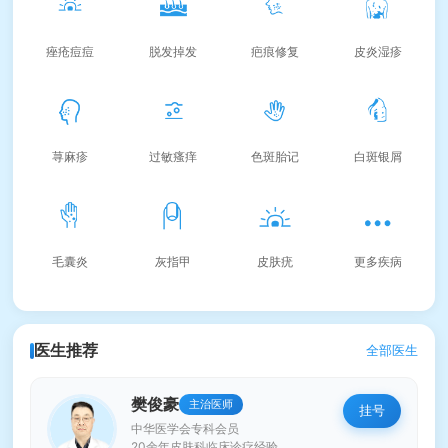
痤疮痘痘
脱发掉发
疤痕修复
皮炎湿疹
荨麻疹
过敏瘙痒
色斑胎记
白斑银屑
毛囊炎
灰指甲
皮肤疣
更多疾病
医生推荐
全部医生
樊俊豪
主治医师
挂号
中华医学会专科会员
20余年皮肤科临床诊疗经验