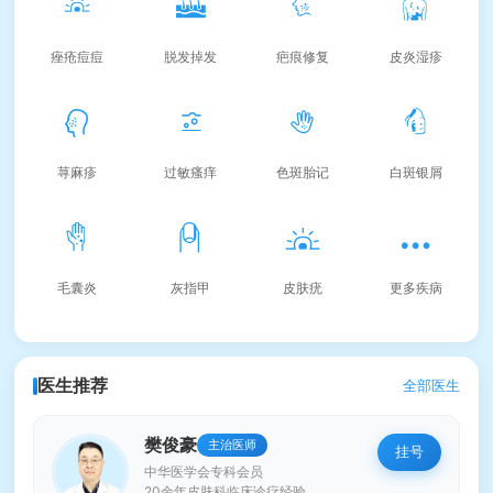
痤疮痘痘
脱发掉发
疤痕修复
皮炎湿疹
荨麻疹
过敏瘙痒
色斑胎记
白斑银屑
毛囊炎
灰指甲
皮肤疣
更多疾病
医生推荐
全部医生
樊俊豪
主治医师
挂号
中华医学会专科会员
20余年皮肤科临床诊疗经验