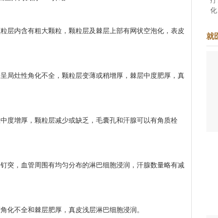
化
准
层内含有粗大颗粒，颗粒层及棘层上部有网状空泡化，表皮
于
就
着
。
局灶性角化不全，颗粒层变薄或稍增厚，棘层中度肥厚，真
度增厚，颗粒层减少或缺乏，毛囊孔和汗腺可以有角质栓
突，血管周围有均匀分布的淋巴细胞浸润，汗腺数量略有减
角化不全和棘层肥厚，真皮浅层淋巴细胞浸润。