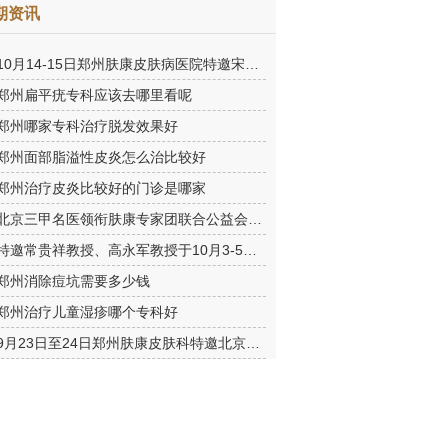
期资讯
10月14-15日郑州肤康皮肤病医院特邀宋英教授莅临肤康进行联合会
郑州扁平疣专科应该去哪里看呢
郑州哪家专科治疗脱发效果好
郑州面部脂溢性皮炎怎么治比较好
郑州治疗皮炎比较好的门诊是哪家
北京三甲名医领衔肤康专家团联合公益会诊，诊号有限，患者朋友务
特邀常贵祥教授、高永军教授于10月3-5日莅临郑州肤康会诊。
郑州消除痘坑需要多少钱
郑州治疗儿童湿疹哪个专科好
9月23日至24日郑州肤康皮肤科特邀北京乌日勒教授坐诊